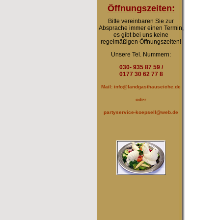
Öffnungszeiten:
Bitte vereinbaren Sie zur
Absprache immer einen Termin,
es gibt bei uns keine
regelmäßigen Öffnungszeiten!
Unsere Tel. Nummern:
030- 935 87 59 /
0177 30 62 77 8
Mail: info@landgasthauseiche.de
oder
partyservice-koepsell@web.de