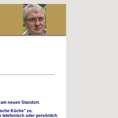
d
----------------------------------------------------
e am neuen Standort.
utsche Küche" zu.
 telefonisch oder persönlich.