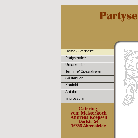
Home / Startseite
Partyservice
Unterkünfte
Termine/ Spezialitäten
Gästebuch
Kontakt
Anfahrt
Impressum
Catering
vom Meisterkoch
Andreas Koepsell
Dorfstr. 54
16356 Ahrensfelde